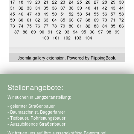
17
18
19
20
21
22
23
24
25
26
27
28
29
30
31
32
33
34
35
36
37
38
39
40
41
42
43
44
45
46
47
48
49
50
51
52
53
54
55
56
57
58
59
60
61
62
63
64
65
66
67
68
69
70
71
72
73
74
75
76
77
78
79
80
81
82
83
84
85
86
87
88
89
90
91
92
93
94
95
96
97
98
99
100
101
102
103
104
Joomla gallery
extension. Powered by FlippingBook.
Stellenangebote:
Wir suchen in Langzeitanstellung:
- gelernter Straßenbauer
- Baumaschinist, Baggerfahrer
- Tiefbauer, Rohrleitungsbauer
- Auszubildende Straßenbauer
Wir freuen uns auf Ihre aussagekräftige Bewerbung!