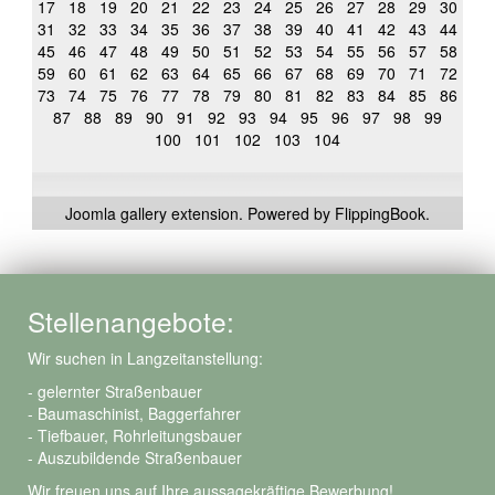
17
18
19
20
21
22
23
24
25
26
27
28
29
30
31
32
33
34
35
36
37
38
39
40
41
42
43
44
45
46
47
48
49
50
51
52
53
54
55
56
57
58
59
60
61
62
63
64
65
66
67
68
69
70
71
72
73
74
75
76
77
78
79
80
81
82
83
84
85
86
87
88
89
90
91
92
93
94
95
96
97
98
99
100
101
102
103
104
Joomla gallery
extension. Powered by FlippingBook.
Stellenangebote:
Wir suchen in Langzeitanstellung:
- gelernter Straßenbauer
- Baumaschinist, Baggerfahrer
- Tiefbauer, Rohrleitungsbauer
- Auszubildende Straßenbauer
Wir freuen uns auf Ihre aussagekräftige Bewerbung!